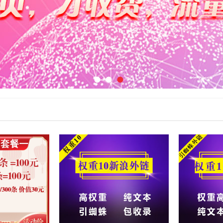
●
●
●