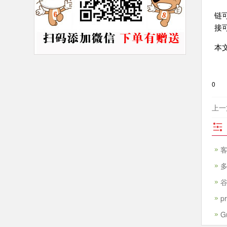
链
链
接
本文地
0
上一
客
谷
p
G