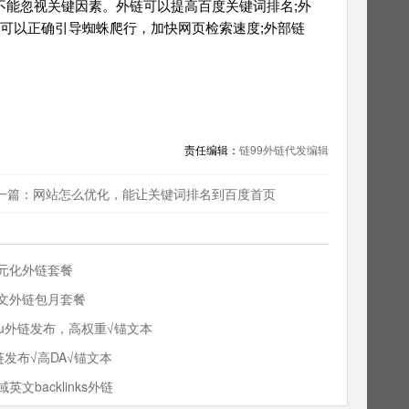
能忽视关键因素。外链可以提高百度关键词排名;外
链可以正确引导蜘蛛爬行，加快网页检索速度;外部链
责任编辑：
链99外链代发编辑
一篇：网站怎么优化，能让关键词排名到百度首页
元化外链套餐
文外链包月套餐
edu外链发布，高权重√锚文本
外链发布√高DA√锚文本
域英文backlinks外链