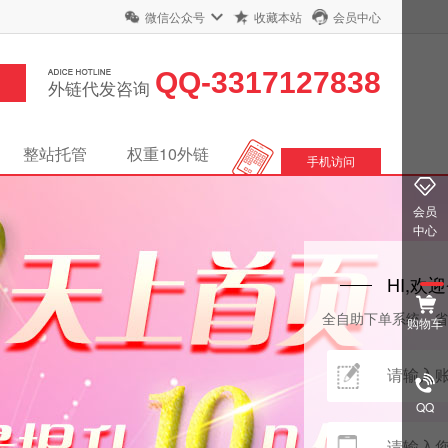
微信公众号
收藏本站
会员中心
QQ-3317127838
外链代发咨询
整站托管
权重10外链
手机访问
会员
中心
HI,欢
全自助下单系统，
购物车
QQ