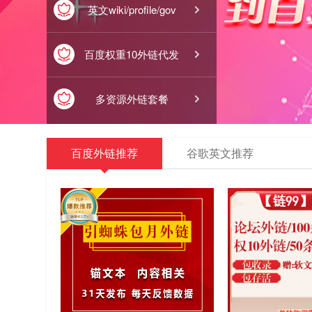

英文wiki/profile/gov

百度权重10外链代发

多资源外链套餐
百度外链推荐
谷歌英文推荐