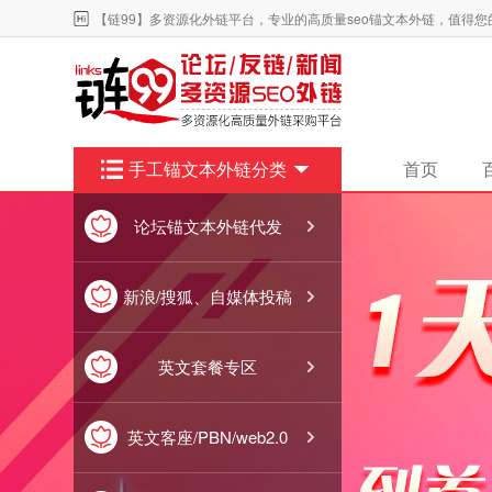
【链99】多资源化外链平台，专业的高质量seo锚文本外链，值得您
手工锚文本外链分类
首页

论坛锚文本外链代发

新浪/搜狐、自媒体投稿

英文套餐专区

英文客座/PBN/web2.0