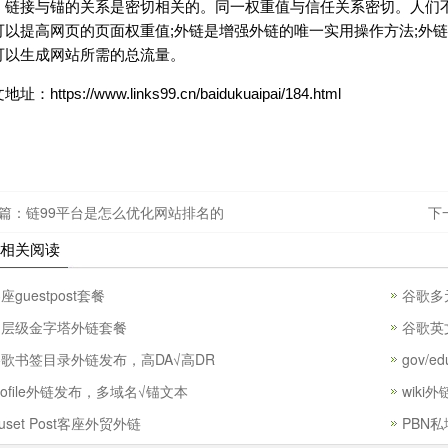
接与锚的关系是密切相关的。同一权重值与信任关系密切。人们不
可以提高网页的页面权重值;外链是增强外链的唯一实用操作方法;外
可以生成网站所需的总流量。
址：https://www.links99.cn/baidukuaipai/184.html
篇：链99平台是怎么优化网站排名的
下
相关阅读
座guestpost套餐
谷歌多
多层级金字塔外链套餐
谷歌英
歌书签目录外链发布，高DA√高DR
gov/
rofile外链发布，多域名√锚文本
wiki
uset Post客座外贸外链
PBN私