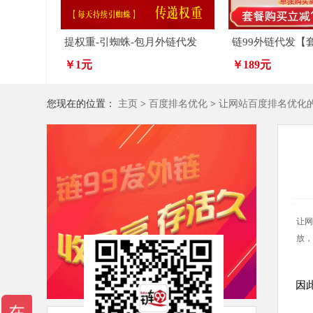
提权重-引蜘蛛-包月外链代发
链99外链代发【
￥1元
￥189元
您现在的位置：
主页
>
百度排名优化
>
让网站百度排名优化
让网
放，
让
因
1