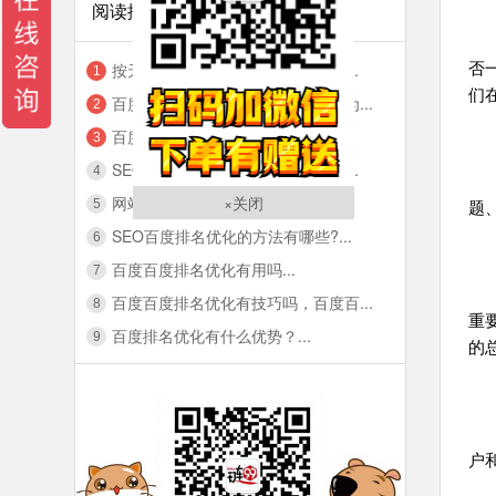
阅读排行
相
按天付费SEO软件产品是如何操作...
否
1
们
百度关键词排名在不同区域查询，为...
2
百度算法大盘点-2021年新版...
3
SEO搜索引擎的基本算法你了解多...
4
l
网站排名的算法到底有哪些...
关闭
5
题
SEO百度排名优化的方法有哪些?...
6
三
百度百度排名优化有用吗...
7
外
百度百度排名优化有技巧吗，百度百...
8
重
百度排名优化有什么优势？...
9
的
四
外
户